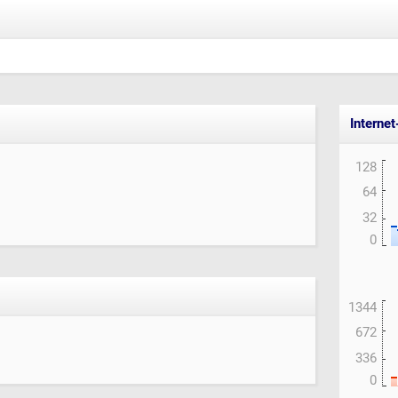
Interne
128
64
32
0
1344
672
336
0