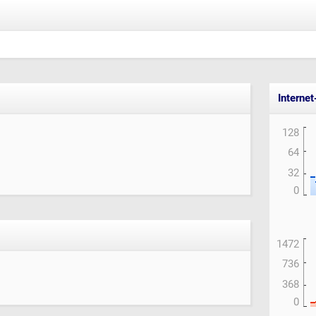
Interne
128
64
32
0
1472
736
368
0