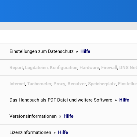
Einstellungen zum Datenschutz »
Hilfe
Report
,
Logdateien
,
Konfiguration
,
Hardware
,
Firewall
,
DNS Net
Internet
,
Tachometer
,
Proxy
,
Benutzer
,
Speicherplatz
,
Einstell
Das Handbuch als PDF Datei und weitere Software »
Hilfe
Versionsinformationen »
Hilfe
Lizenzinformationen »
Hilfe