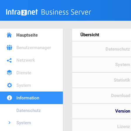
Übersicht
Hauptseite
Benutzermanager
Datenschutz
Netzwerk
System
Dienste
Statistik
System
Download
Information
Datenschutz
Version
System
Lizenz