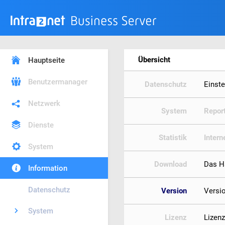
Übersicht
Hauptseite
Benutzermanager
Datenschutz
Einst
Netzwerk
System
Repor
Dienste
Statistik
Intern
System
Download
Das H
Information
Datenschutz
Version
Versi
System
Lizenz
Lizen