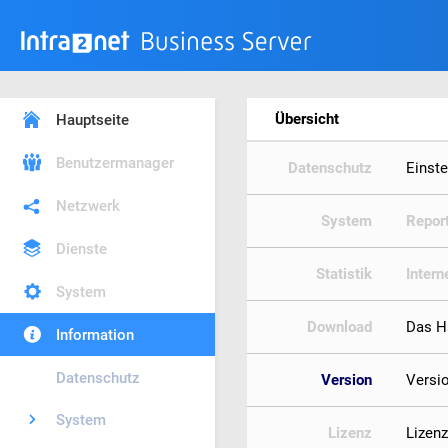
Übersicht
Hauptseite
Benutzermanager
Datenschutz
Einst
Netzwerk
System
Repor
Dienste
Statistik
Intern
System
Download
Das H
Information
Datenschutz
Version
Versi
System
Lizenz
Lizen