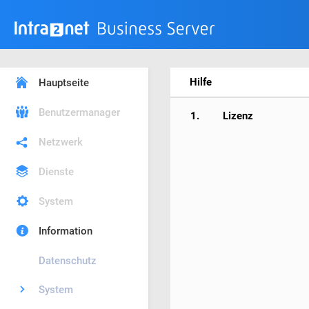
Hilfe
Hauptseite
Benutzermanager
1.
Lizenz
Netzwerk
Dienste
System
Information
Datenschutz
System