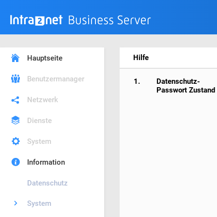
Hilfe
Hauptseite
Benutzermanager
1.
Datenschutz-
Passwort Zustand
Netzwerk
Dienste
System
Information
Datenschutz
System